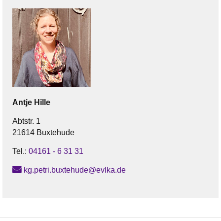
Antje
Hille
Abtstr. 1
21614 Buxtehude
Tel.:
04161 - 6 31 31
kg.petri.buxtehude@evlka.de